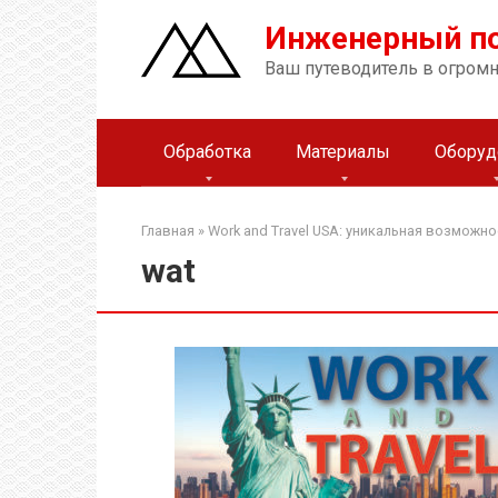
Перейти
Инженерный п
к
контенту
Ваш путеводитель в огром
Обработка
Материалы
Оборуд
Главная
»
Work and Travel USA: уникальная возможн
wat