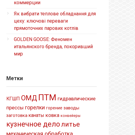
коммерции
Як вибрати теплове обладнання для
цеху: ключові переваги
прямоточних парових котлів
GOLDEN GOOSE: Феномен
итальянского бренда, покоривший
мир
Метки
ПТМ
ОМД
гидравлические
КГШП
прессы
горелки
заводы
горение
ковка
канаты
заготовка
конвейеры
кузнечное дело
литье
механическая обработка