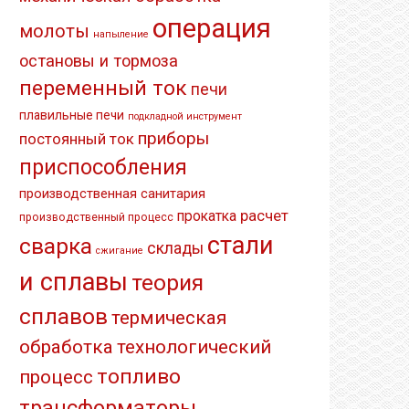
операция
молоты
напыление
остановы и тормоза
переменный ток
печи
плавильные печи
подкладной инструмент
приборы
постоянный ток
приспособления
производственная санитария
расчет
прокатка
производственный процесс
стали
сварка
склады
сжигание
и сплавы
теория
сплавов
термическая
обработка
технологический
топливо
процесс
трансформаторы