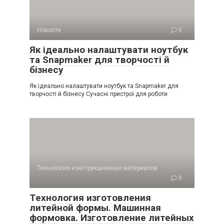
Новости
0
Як ідеально налаштувати ноутбук
та Snapmaker для творчості й
бізнесу
Як ідеально налаштувати ноутбук та Snapmaker для
творчості й бізнесу Сучасні пристрої для роботи
Технология конструкционных материалов
0
Технология изготовления
литейной формы. Машинная
формовка. Изготовление литейных