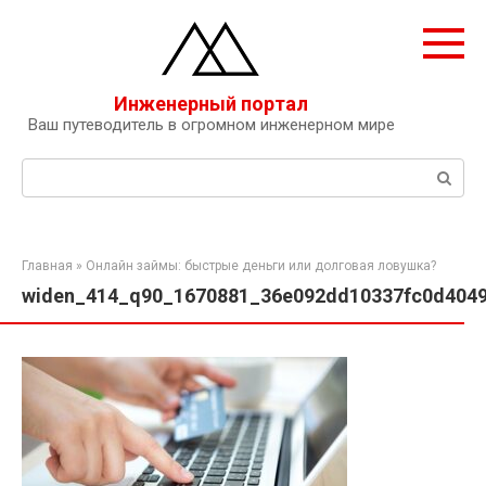
Перейти
к
контенту
Инженерный портал
Ваш путеводитель в огромном инженерном мире
Поиск:
Главная
»
Онлайн займы: быстрые деньги или долговая ловушка?
widen_414_q90_1670881_36e092dd10337fc0d4049