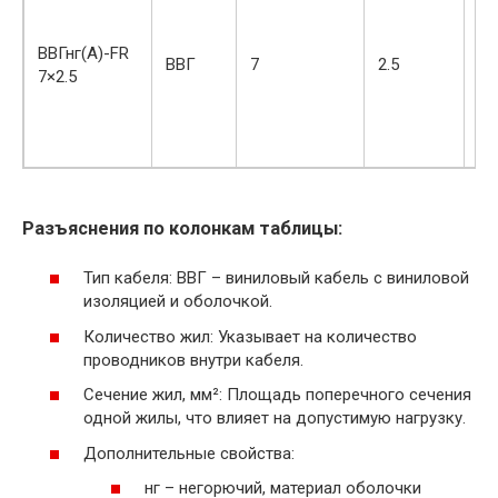
ни
га
ВВГнг(А)-FR
ум
ВВГ
7
2.5
7×2.5
ра
пл
ги
пр
Разъяснения по колонкам таблицы:
Тип кабеля: ВВГ – виниловый кабель с виниловой
изоляцией и оболочкой.
Количество жил: Указывает на количество
проводников внутри кабеля.
Сечение жил, мм²: Площадь поперечного сечения
одной жилы, что влияет на допустимую нагрузку.
Дополнительные свойства:
нг – негорючий, материал оболочки