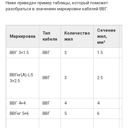
Ниже приведен пример таблицы, который поможет
разобраться в значениях маркировки кабелей ВВГ.
Сечение
Тип
Количество
Д
Маркировка
жил,
кабеля
жил
св
мм²
ВВГ 3×1.5
ВВГ
3
1.5
—
Не
ни
ВВГнг(А)-LS
га
ВВГ
3
2.5
3×2.5
(L
ги
пр
ВВГ 4×4
ВВГ
4
4
—
ВВГнг 5×6
ВВГ
5
6
Не
Не