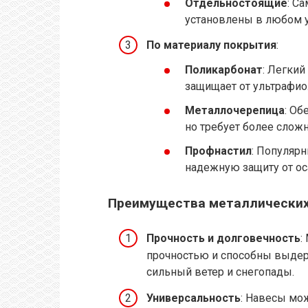
Отдельностоящие
: С
установлены в любом у
По материалу покрытия
:
Поликарбонат
: Легкий
защищает от ультрафио
Металлочерепица
: Об
но требует более слож
Профнастил
: Популяр
надежную защиту от ос
Преимущества металлических
Прочность и долговечность
:
прочностью и способны выдер
сильный ветер и снегопады.
Универсальность
: Навесы мо