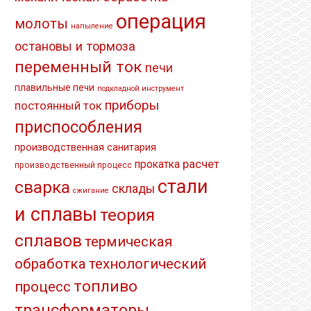
операция
молоты
напыление
остановы и тормоза
переменный ток
печи
плавильные печи
подкладной инструмент
приборы
постоянный ток
приспособления
производственная санитария
расчет
прокатка
производственный процесс
стали
сварка
склады
сжигание
и сплавы
теория
сплавов
термическая
обработка
технологический
топливо
процесс
трансформаторы