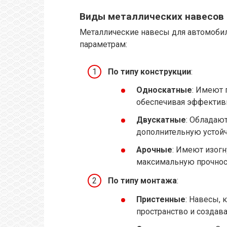
Виды металлических навесов
Металлические навесы для автомоби
параметрам:
По типу конструкции
:
Односкатные
: Имеют 
обеспечивая эффективн
Двускатные
: Обладаю
дополнительную устойч
Арочные
: Имеют изог
максимальную прочнос
По типу монтажа
:
Пристенные
: Навесы, 
пространство и создав