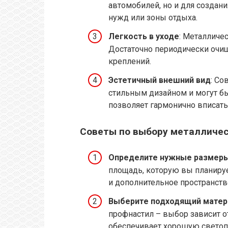
автомобилей, но и для создани
нужд или зоны отдыха.
Легкость в уходе
: Металличе
Достаточно периодически очищ
креплений.
Эстетичный внешний вид
: С
стильным дизайном и могут бы
позволяет гармонично вписать 
Советы по выбору металличес
Определите нужные размер
площадь, которую вы планируе
и дополнительное пространств
Выберите подходящий матер
профнастил – выбор зависит о
обеспечивает хорошую светоп