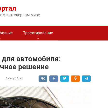
ортал
ном инженерном мире
ование
Проектирование
 для автомобиля:
ечное решение
Автор:
Alex