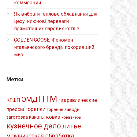
коммерции
Як вибрати теплове обладнання для
цеху: ключові переваги
прямоточних парових котлів
GOLDEN GOOSE: Феномен
итальянского бренда, покоривший
мир
Метки
ПТМ
ОМД
гидравлические
КГШП
прессы
горелки
заводы
горение
ковка
канаты
заготовка
конвейеры
кузнечное дело
литье
механическая обработка