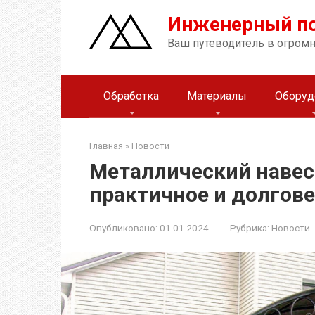
Перейти
Инженерный п
к
контенту
Ваш путеводитель в огром
Обработка
Материалы
Оборуд
Главная
»
Новости
Металлический навес
практичное и долгов
Опубликовано:
01.01.2024
Рубрика:
Новости