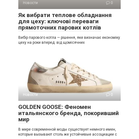
Новости
0
Як вибрати теплове обладнання
для цеху: ключові переваги
прямоточних парових котлів
Вибір парового котла — рішення, яке визначає економіку
цеху на роки вперед: від щомісячних
Новости
0
GOLDEN GOOSE: Феномен
итальянского бренда, покоривший
мир
В мире современной моды существует немного имен,
которые вызывают столь же устойчивые ассоциации с