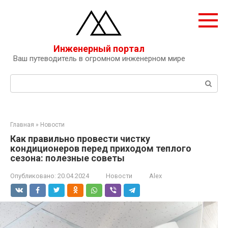
Перейти
к
контенту
Инженерный портал
Ваш путеводитель в огромном инженерном мире
Поиск:
Главная
»
Новости
Как правильно провести чистку
кондиционеров перед приходом теплого
сезона: полезные советы
Опубликовано:
20.04.2024
Новости
Alex