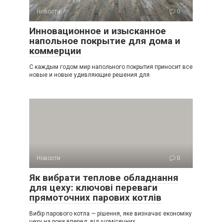
Новости
0
Инновационное и изысканное
напольное покрытие для дома и
коммерции
С каждым годом мир напольного покрытия приносит все
новые и новые удивляющие решения для
Новости
0
Як вибрати теплове обладнання
для цеху: ключові переваги
прямоточних парових котлів
Вибір парового котла — рішення, яке визначає економіку
цеху на роки вперед: від щомісячних