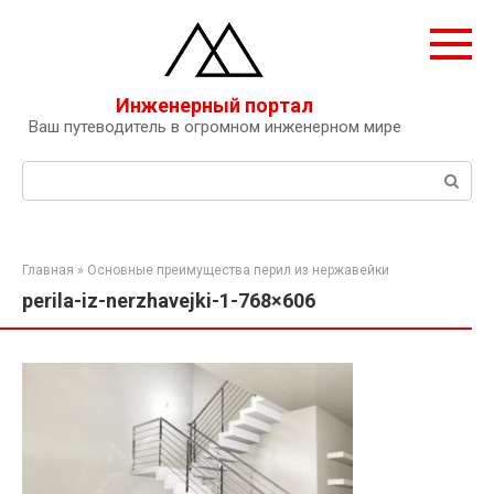
Перейти
к
контенту
Инженерный портал
Ваш путеводитель в огромном инженерном мире
Поиск:
Главная
»
Основные преимущества перил из нержавейки
perila-iz-nerzhavejki-1-768×606