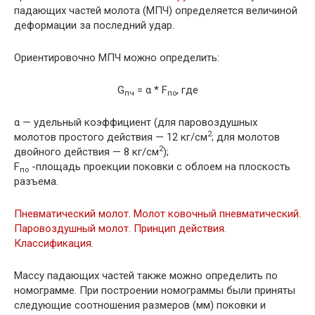
падающих частей молота (МПЧ) определяется величиной
деформации за последний удар.
Ориентировочно МПЧ можно определить:
G
= α * F
, где
пч
по
α — удельный коэффициент (для паровоздушных
2
молотов простого действия — 12 кг/см
; для молотов
2
двойного действия — 8 кг/см
);
F
-площадь проекции поковки с облоем на плоскость
по
разъема.
Пневматический молот. Молот ковочный пневматический.
Паровоздушный молот. Принцип действия.
Классификация.
Массу падающих частей также можно определить по
номограмме. При построении номограммы были приняты
следующие соотношения размеров (мм) поковки и