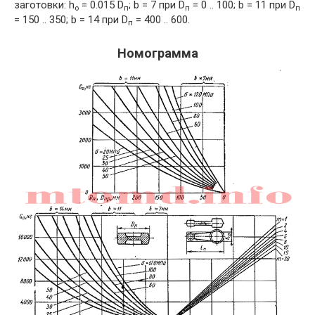
заготовки: h
= 0.015 D
; b = 7 при D
= 0 .. 100; b = 11 при D
о
п
п
п
= 150 .. 350; b = 14 при D
= 400 .. 600.
п
Номограмма