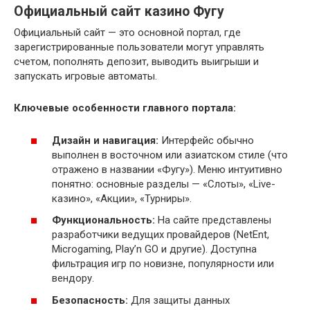
Официальный сайт казино Фугу
Официальный сайт — это основной портал, где
зарегистрированные пользователи могут управлять
счетом, пополнять депозит, выводить выигрыши и
запускать игровые автоматы.
Ключевые особенности главного портала:
Дизайн и навигация:
Интерфейс обычно
выполнен в восточном или азиатском стиле (что
отражено в названии «Фугу»). Меню интуитивно
понятно: основные разделы — «Слоты», «Live-
казино», «Акции», «Турниры».
Функциональность:
На сайте представлены
разработчики ведущих провайдеров (NetEnt,
Microgaming, Play’n GO и другие). Доступна
фильтрация игр по новизне, популярности или
вендору.
Безопасность:
Для защиты данных