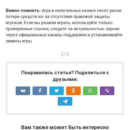
Важно помнить:
игра в нелегальных казино несет риски
потери средств из-за отсутствия правовой защиты
игроков. Если вы решили играть, используйте только
проверенные ссылки, следите за актуальностью зеркал
через официальные каналы поддержки и устанавливайте
лимиты игры.
0
Понравилась статья? Поделиться с
друзьями:
Вам также может быть интересно