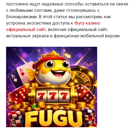
постоянно ищут надежные способы оставаться на связи
с любимыми слотами, даже столкнувшись с
блокировками. В этой статье мы рассмотрим, как
устроена экосистема доступа к
Фугу казино
официальный сайт
, включая официальный сайт,
актуальные зеркала и функционал мобильной версии.