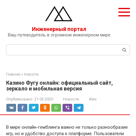
Перейти
к
контенту
Инженерный портал
Ваш путеводитель в огромном инженерном мире
Поиск:
Главная
»
Новости
Казино Фугу онлайн: официальный сайт,
зеркало и мобильная версия
Опубликовано:
21.03.2020
Новости
Alex
В мире онлайн-гемблинга важно не только разнообразие
игр, но и удобство доступа к платформе. Пользователи