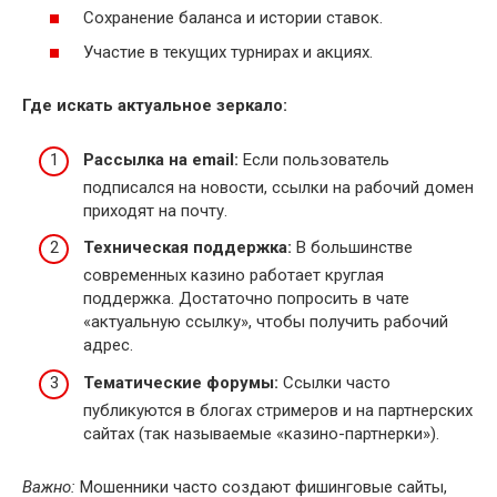
Сохранение баланса и истории ставок.
Участие в текущих турнирах и акциях.
Где искать актуальное зеркало:
Рассылка на email:
Если пользователь
подписался на новости, ссылки на рабочий домен
приходят на почту.
Техническая поддержка:
В большинстве
современных казино работает круглая
поддержка. Достаточно попросить в чате
«актуальную ссылку», чтобы получить рабочий
адрес.
Тематические форумы:
Ссылки часто
публикуются в блогах стримеров и на партнерских
сайтах (так называемые «казино-партнерки»).
Важно:
Мошенники часто создают фишинговые сайты,