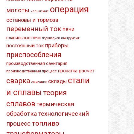
операция
молоты
напыление
остановы и тормоза
переменный ток
печи
плавильные печи
подкладной инструмент
приборы
постоянный ток
приспособления
производственная санитария
расчет
прокатка
производственный процесс
стали
сварка
склады
сжигание
и сплавы
теория
сплавов
термическая
обработка
технологический
топливо
процесс
трансформаторы