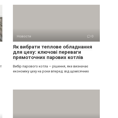
Новости
0
Як вибрати теплове обладнання
для цеху: ключові переваги
прямоточних парових котлів
ит
Вибір парового котла — рішення, яке визначає
економіку цеху на роки вперед: від щомісячних