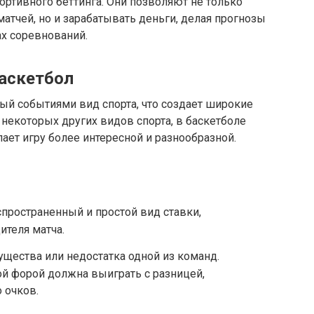
ртивного беттинга. Они позволяют не только
атчей, но и зарабатывать деньги, делая прогнозы
ах соревнований.
баскетбол
й событиями вид спорта, что создает широкие
 некоторых других видов спорта, в баскетболе
лает игру более интересной и разнообразной.
пространенный и простой вид ставки,
теля матча.
ущества или недостатка одной из команд.
й форой должна выиграть с разницей,
 очков.