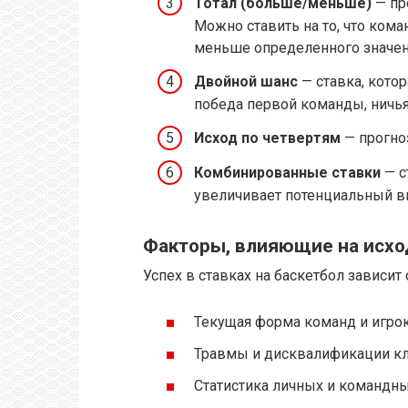
Тотал (больше/меньше)
— пр
Можно ставить на то, что ком
меньше определенного значен
Двойной шанс
— ставка, кото
победа первой команды, ничья
Исход по четвертям
— прогноз
Комбинированные ставки
— с
увеличивает потенциальный вы
Факторы, влияющие на исхо
Успех в ставках на баскетбол зависит
Текущая форма команд и игрок
Травмы и дисквалификации к
Статистика личных и командны