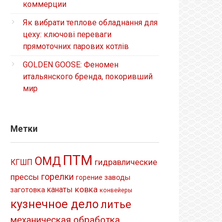
коммерции
Як вибрати теплове обладнання для
цеху: ключові переваги
прямоточних парових котлів
GOLDEN GOOSE: Феномен
итальянского бренда, покоривший
мир
Метки
ПТМ
ОМД
гидравлические
КГШП
прессы
горелки
заводы
горение
ковка
канаты
заготовка
конвейеры
кузнечное дело
литье
механическая обработка