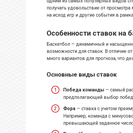
одним из самых популярных видов спо
получать удовольствие от просмотра м
на исход игр и другие события в рамк
Особенности ставок на 
Баскетбол — динамичный и насыщенны
возможности для ставок. В отличие от
много вариантов для прогноза, что де
Основные виды ставок
Победа команды
— самый рас
предполагающий выбор победи
Фора
— ставка с учетом преим
Например, команда с минусово
превышающей заданное число