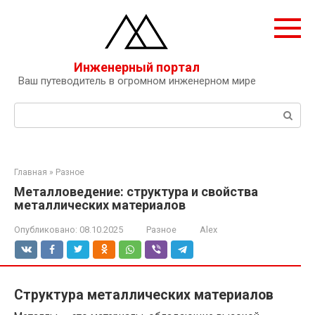
Перейти
к
контенту
Инженерный портал
Ваш путеводитель в огромном инженерном мире
Поиск:
Главная
»
Разное
Металловедение: структура и свойства
металлических материалов
Опубликовано:
08.10.2025
Разное
Alex
Структура металлических материалов