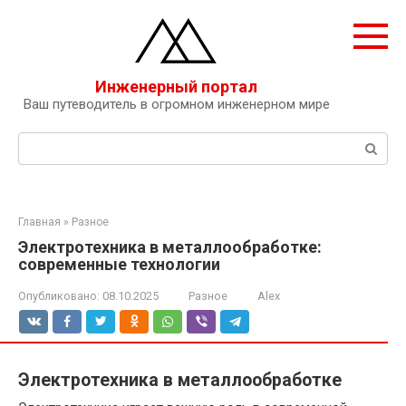
Перейти
к
контенту
Инженерный портал
Ваш путеводитель в огромном инженерном мире
Поиск:
Главная
»
Разное
Электротехника в металлообработке:
современные технологии
Опубликовано:
08.10.2025
Разное
Alex
Электротехника в металлообработке