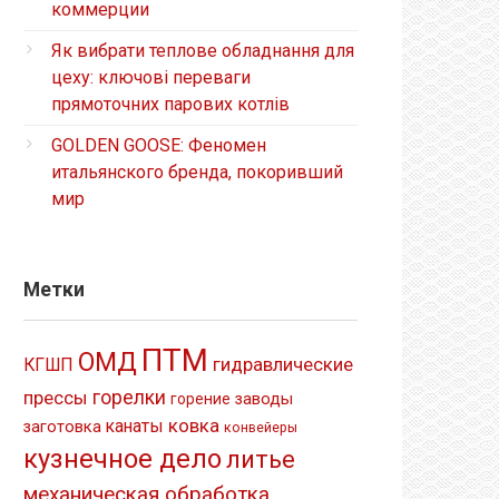
коммерции
Як вибрати теплове обладнання для
цеху: ключові переваги
прямоточних парових котлів
GOLDEN GOOSE: Феномен
итальянского бренда, покоривший
мир
Метки
ПТМ
ОМД
гидравлические
КГШП
прессы
горелки
заводы
горение
ковка
канаты
заготовка
конвейеры
кузнечное дело
литье
механическая обработка