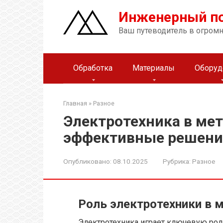
Перейти
Инженерный п
к
контенту
Ваш путеводитель в огром
Обработка
Материалы
Оборуд
Главная
»
Разное
Электротехника в ме
эффективные решени
Опубликовано:
08.10.2025
Рубрика:
Разное
Роль электротехники в 
Электротехника играет ключевую рол