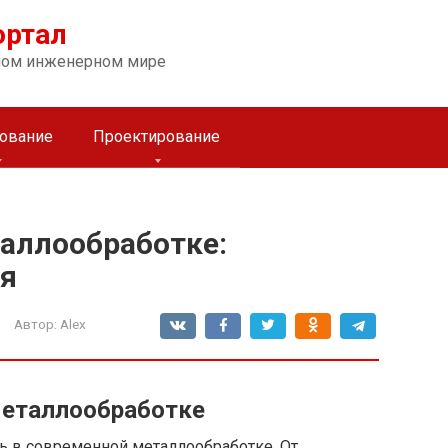
ортал
ном инженерном мире
ование
Проектирование
таллообработке:
я
Автор:
Alex
металлообработке
ь в современной металлообработке. От