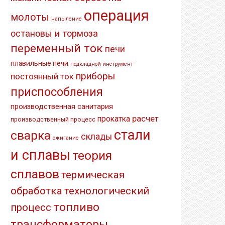
операция
молоты
напыление
остановы и тормоза
переменный ток
печи
плавильные печи
подкладной инструмент
приборы
постоянный ток
приспособления
производственная санитария
расчет
прокатка
производственный процесс
стали
сварка
склады
сжигание
и сплавы
теория
сплавов
термическая
обработка
технологический
топливо
процесс
трансформаторы