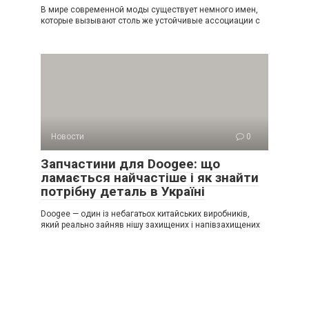
В мире современной моды существует немного имен,
которые вызывают столь же устойчивые ассоциации с
Новости
0
Запчастини для Doogee: що
ламається найчастіше і як знайти
потрібну деталь в Україні
Doogee — один із небагатьох китайських виробників,
який реально зайняв нішу захищених і напівзахищених