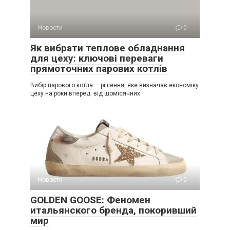
Новости
0
Як вибрати теплове обладнання
для цеху: ключові переваги
прямоточних парових котлів
Вибір парового котла — рішення, яке визначає економіку
цеху на роки вперед: від щомісячних
Новости
0
GOLDEN GOOSE: Феномен
итальянского бренда, покоривший
мир