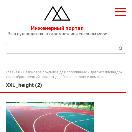
Перейти
к
контенту
Инженерный портал
Ваш путеводитель в огромном инженерном мире
Поиск:
Главная
»
Резиновое покрытие для спортивных и детских площадок:
как выбрать лучший вариант для безопасности и комфорта
XXL_height (2)