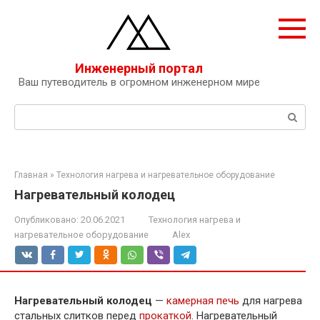
Перейти
к
контенту
Инженерный портал
Ваш путеводитель в огромном инженерном мире
Поиск:
Главная
»
Технология нагрева и нагревательное оборудование
Нагревательный колодец
Опубликовано:
20.06.2021
Технология нагрева и
нагревательное оборудование
Alex
Нагревательный колодец
—
камерная печь
для нагрева
стальных слитков перед
прокаткой
. Нагревательный