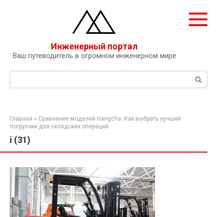
Перейти
к
контенту
Инженерный портал
Ваш путеводитель в огромном инженерном мире
Поиск:
Главная
»
Сравнение моделей Hangcha: Как выбрать лучший
погрузчик для складских операций
i (31)