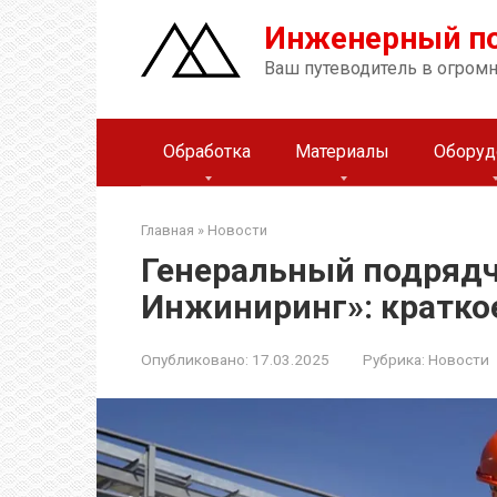
Перейти
Инженерный п
к
контенту
Ваш путеводитель в огром
Обработка
Материалы
Оборуд
Главная
»
Новости
Генеральный подрядч
Инжиниринг»: кратко
Опубликовано:
17.03.2025
Рубрика:
Новости