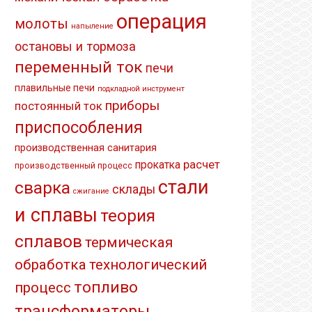
операция
молоты
напыление
остановы и тормоза
переменный ток
печи
плавильные печи
подкладной инструмент
приборы
постоянный ток
приспособления
производственная санитария
расчет
прокатка
производственный процесс
стали
сварка
склады
сжигание
и сплавы
теория
сплавов
термическая
обработка
технологический
топливо
процесс
трансформаторы