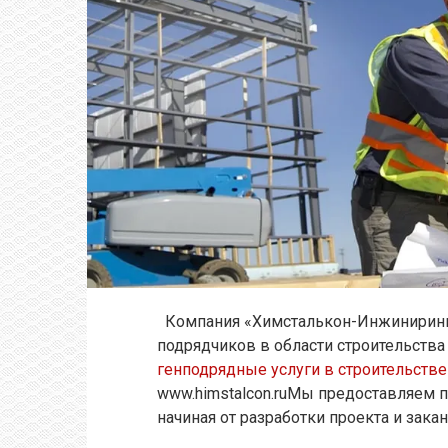
Компания «Химсталькон-Инжиниринг»
подрядчиков в области строительств
генподрядные услуги в строительстве
www.himstalcon.ruМы предоставляем п
начиная от разработки проекта и зака