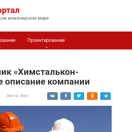
ортал
ном инженерном мире
ование
Проектирование
ик «Химсталькон-
е описание компании
Автор:
Alex