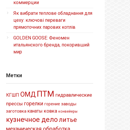
коммерции
Як вибрати теплове обладнання для
цеху: ключові переваги
прямоточних парових котлів
GOLDEN GOOSE: Феномен
итальянского бренда, покоривший
мир
Метки
ПТМ
ОМД
гидравлические
КГШП
прессы
горелки
заводы
горение
ковка
канаты
заготовка
конвейеры
кузнечное дело
литье
механическая обработка