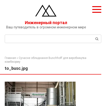
Перейти
к
контенту
Инженерный портал
Ваш путеводитель в огромном инженерном мире
Поиск:
Главная
»
Сучасне обладнання Buschhoff для виробництва
комбікорму
to_busc.jpg