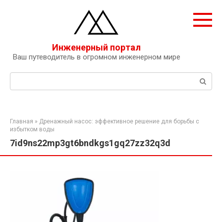
Перейти
к
контенту
Инженерный портал
Ваш путеводитель в огромном инженерном мире
Поиск:
Главная
»
Дренажный насос: эффективное решение для борьбы с
избытком воды
7id9ns22mp3gt6bndkgs1gq27zz32q3d