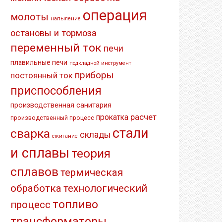
операция
молоты
напыление
остановы и тормоза
переменный ток
печи
плавильные печи
подкладной инструмент
приборы
постоянный ток
приспособления
производственная санитария
расчет
прокатка
производственный процесс
стали
сварка
склады
сжигание
и сплавы
теория
сплавов
термическая
обработка
технологический
топливо
процесс
трансформаторы