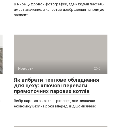
В мире цифровой фотографии, где каждый пиксель
имеет значение, а качество изображения напрямую
зависит
Новости
0
Як вибрати теплове обладнання
для цеху: ключові переваги
прямоточних парових котлів
ит
Вибір парового котла — рішення, яке визначає
економіку цеху на роки вперед: від щомісячних