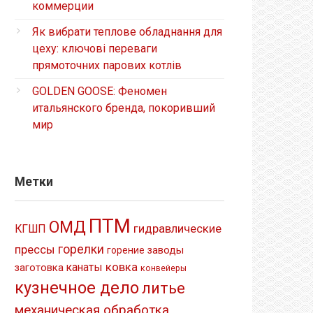
коммерции
Як вибрати теплове обладнання для
цеху: ключові переваги
прямоточних парових котлів
GOLDEN GOOSE: Феномен
итальянского бренда, покоривший
мир
Метки
ПТМ
ОМД
гидравлические
КГШП
прессы
горелки
заводы
горение
ковка
канаты
заготовка
конвейеры
кузнечное дело
литье
механическая обработка