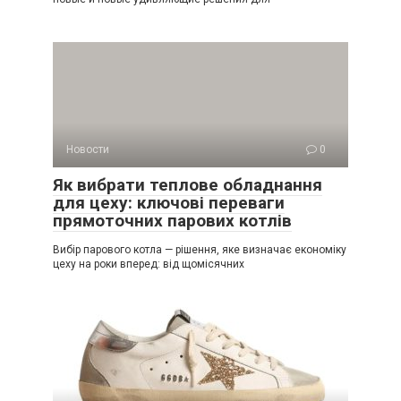
Новости
0
Як вибрати теплове обладнання
для цеху: ключові переваги
прямоточних парових котлів
Вибір парового котла — рішення, яке визначає економіку
цеху на роки вперед: від щомісячних