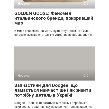
Новости
0
GOLDEN GOOSE: Феномен
итальянского бренда, покоривший
мир
В мире современной моды существует немного имен,
которые вызывают столь же устойчивые ассоциации с
Новости
0
Запчастини для Doogee: що
ламається найчастіше і як знайти
потрібну деталь в Україні
Doogee — один із небагатьох китайських виробників,
який реально зайняв нішу захищених і напівзахищених