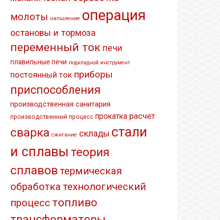
операция
молоты
напыление
остановы и тормоза
переменный ток
печи
плавильные печи
подкладной инструмент
приборы
постоянный ток
приспособления
производственная санитария
расчет
прокатка
производственный процесс
стали
сварка
склады
сжигание
и сплавы
теория
сплавов
термическая
обработка
технологический
топливо
процесс
трансформаторы