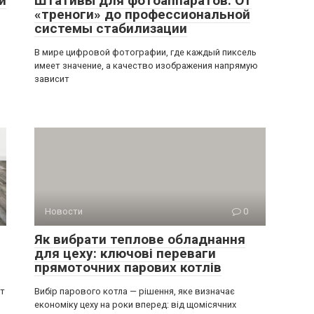
и
Штативы для фотоаппаратов: От
«треноги» до профессиональной
системы стабилизации
В мире цифровой фотографии, где каждый пиксель
имеет значение, а качество изображения напрямую
зависит
Новости
0
Як вибрати теплове обладнання
для цеху: ключові переваги
прямоточних парових котлів
ит
Вибір парового котла — рішення, яке визначає
економіку цеху на роки вперед: від щомісячних