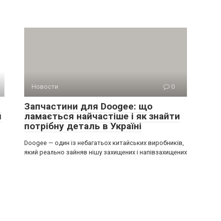
Новости
0
Запчастини для Doogee: що
й
ламається найчастіше і як знайти
потрібну деталь в Україні
Doogee — один із небагатьох китайських виробників,
який реально зайняв нішу захищених і напівзахищених