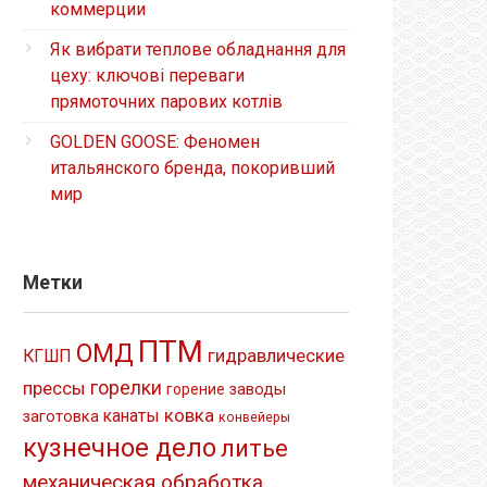
коммерции
Як вибрати теплове обладнання для
цеху: ключові переваги
прямоточних парових котлів
GOLDEN GOOSE: Феномен
итальянского бренда, покоривший
мир
Метки
ПТМ
ОМД
гидравлические
КГШП
прессы
горелки
заводы
горение
ковка
канаты
заготовка
конвейеры
кузнечное дело
литье
механическая обработка