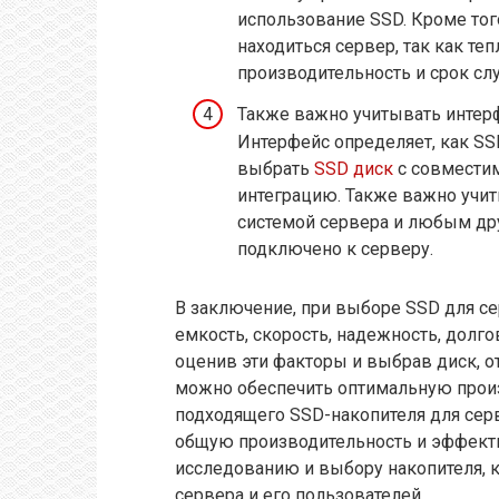
использование SSD. Кроме того
находиться сервер, так как те
производительность и срок сл
Также важно учитывать интерф
Интерфейс определяет, как SS
выбрать
SSD диск
с совмести
интеграцию. Также важно учи
системой сервера и любым др
подключено к серверу.
В заключение, при выборе SSD для се
емкость, скорость, надежность, долг
оценив эти факторы и выбрав диск, 
можно обеспечить оптимальную прои
подходящего SSD-накопителя для сер
общую производительность и эффекти
исследованию и выбору накопителя, 
сервера и его пользователей.