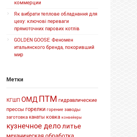
коммерции
Як вибрати теплове обладнання для
цеху: ключові переваги
прямоточних парових котлів
GOLDEN GOOSE: Феномен
итальянского бренда, покоривший
мир
Метки
ПТМ
ОМД
гидравлические
КГШП
прессы
горелки
заводы
горение
ковка
канаты
заготовка
конвейеры
кузнечное дело
литье
механическая обработка