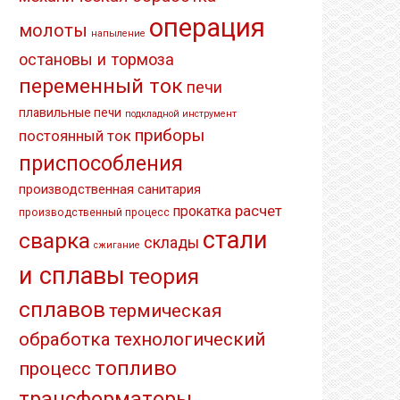
операция
молоты
напыление
остановы и тормоза
переменный ток
печи
плавильные печи
подкладной инструмент
приборы
постоянный ток
приспособления
производственная санитария
расчет
прокатка
производственный процесс
стали
сварка
склады
сжигание
и сплавы
теория
сплавов
термическая
обработка
технологический
топливо
процесс
трансформаторы