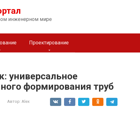
ортал
ном инженерном мире
ование
Проектирование
к: универсальное
чного формирования труб
Автор:
Alex