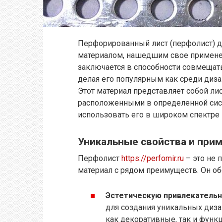
Перфорированный лист (перфолист) 
материалом, нашедшим свое применен
заключается в способности совмещать
делая его популярным как среди диз
Этот материал представляет собой ли
расположенными в определенной сист
использовать его в широком спектре 
Уникальные свойства и при
Перфолист
https://perfomir.ru
– это не 
материал с рядом преимуществ. Он об
Эстетическую привлекатель
для создания уникальных диза
как декоративные, так и фун