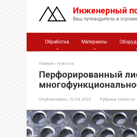
Перейти
Инженерный п
к
контенту
Ваш путеводитель в огром
Обработка
Материалы
Оборуд
Главная
»
Новости
Перфорированный лис
многофункционально
Опубликовано:
25.04.2024
Рубрика:
Новости