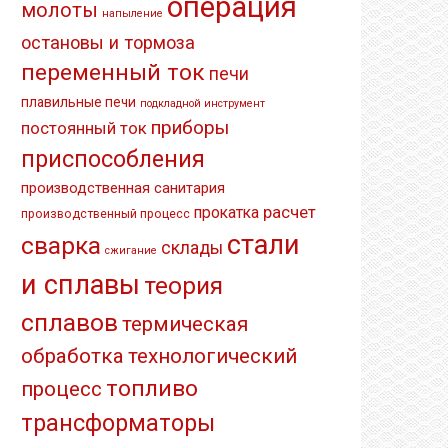
операция
молоты
напыление
остановы и тормоза
переменный ток
печи
плавильные печи
подкладной инструмент
приборы
постоянный ток
приспособления
производственная санитария
расчет
прокатка
производственный процесс
стали
сварка
склады
сжигание
и сплавы
теория
сплавов
термическая
обработка
технологический
топливо
процесс
трансформаторы