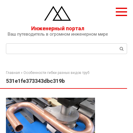
Перейти
к
контенту
Инженерный портал
Ваш путеводитель в огромном инженерном мире
Поиск:
Главная
»
Особенности гибки разных видов труб
531e1fe373343dbc319b