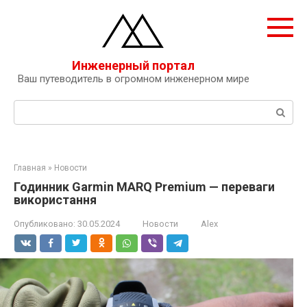
Перейти
к
контенту
Инженерный портал
Ваш путеводитель в огромном инженерном мире
Поиск:
Главная
»
Новости
Годинник Garmin MARQ Premium — переваги
використання
Опубликовано:
30.05.2024
Новости
Alex