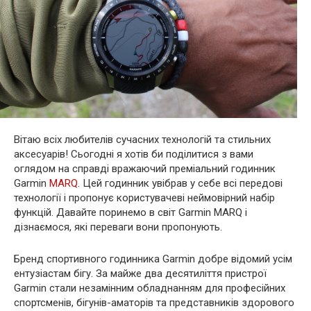
Вітаю всіх любителів сучасних технологій та стильних
аксесуарів! Сьогодні я хотів би поділитися з вами
оглядом на справді вражаючий преміальний годинник
Garmin
MARQ
. Цей годинник увібрав у себе всі передові
технології і пропонує користувачеві неймовірний набір
функцій. Давайте поринемо в світ Garmin MARQ і
дізнаємося, які переваги вони пропонують.
Бренд спортивного годинника Garmin добре відомий усім
ентузіастам бігу. За майже два десятиліття пристрої
Garmin стали незамінним обладнанням для професійних
спортсменів, бігунів-аматорів та представників здорового