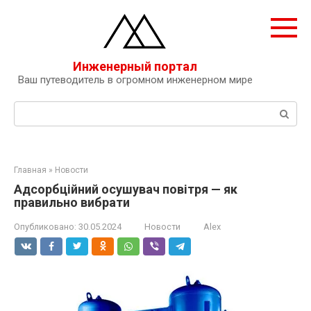
Перейти
к
контенту
Инженерный портал
Ваш путеводитель в огромном инженерном мире
Поиск:
Главная
»
Новости
Адсорбційний осушувач повітря — як
правильно вибрати
Опубликовано:
30.05.2024
Новости
Alex