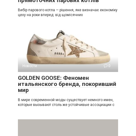
прямоточних парових котлів
Вибір парового котла — рішення, яке визначає економіку
цеху на роки вперед: від щомісячних
Новости
0
GOLDEN GOOSE: Феномен
итальянского бренда, покоривший
мир
В мире современной моды существует немного имен,
которые вызывают столь же устойчивые ассоциации с