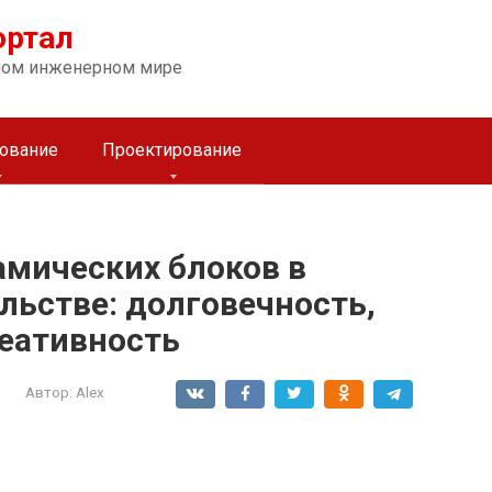
ортал
ном инженерном мире
ование
Проектирование
амических блоков в
льстве: долговечность,
реативность
Автор:
Alex