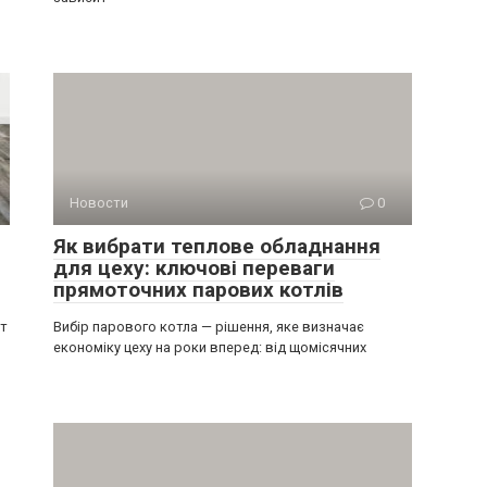
Новости
0
Як вибрати теплове обладнання
для цеху: ключові переваги
прямоточних парових котлів
ит
Вибір парового котла — рішення, яке визначає
економіку цеху на роки вперед: від щомісячних