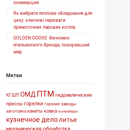
коммерции
Як вибрати теплове обладнання для
цеху: ключові переваги
прямоточних парових котлів
GOLDEN GOOSE: Феномен
итальянского бренда, покоривший
мир
Метки
ПТМ
ОМД
гидравлические
КГШП
прессы
горелки
заводы
горение
ковка
канаты
заготовка
конвейеры
кузнечное дело
литье
механическая обработка