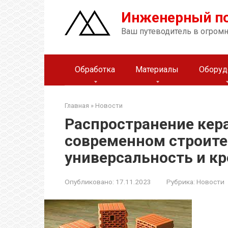
Перейти
Инженерный п
к
контенту
Ваш путеводитель в огром
Обработка
Материалы
Оборуд
Главная
»
Новости
Распространение кер
современном строите
универсальность и к
Опубликовано:
17.11.2023
Рубрика:
Новости