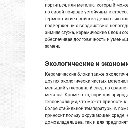
портиться, или металла, который мож
по своей природе устойчивы к стре
термостойкие свойства делают их от
подверженных воздействию непогоды.
зимняя стужа, керамические блоки со
обеспечивая долговечность и уменьш
замены.
Экологические и эконом
Керамические блоки также экологичны
других экологически чистых материа
меньший углеродный след по сравнен
металла. Кроме того, пористая приро
теплоизоляции, что может привести к
более стабильной температуры в пом
приносит пользу окружающей среде, н
домовладельцев, так и для предприят