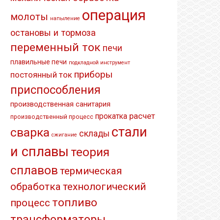
операция
молоты
напыление
остановы и тормоза
переменный ток
печи
плавильные печи
подкладной инструмент
приборы
постоянный ток
приспособления
производственная санитария
расчет
прокатка
производственный процесс
стали
сварка
склады
сжигание
и сплавы
теория
сплавов
термическая
обработка
технологический
топливо
процесс
трансформаторы