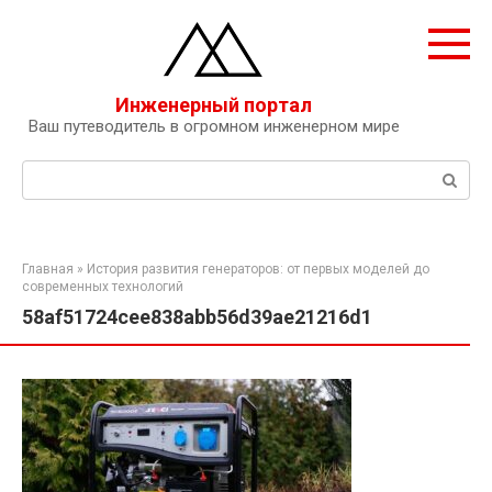
Перейти
к
контенту
Инженерный портал
Ваш путеводитель в огромном инженерном мире
Поиск:
Главная
»
История развития генераторов: от первых моделей до
современных технологий
58af51724cee838abb56d39ae21216d1