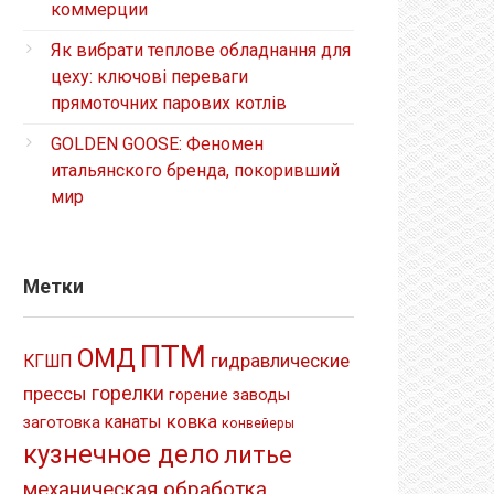
коммерции
Як вибрати теплове обладнання для
цеху: ключові переваги
прямоточних парових котлів
GOLDEN GOOSE: Феномен
итальянского бренда, покоривший
мир
Метки
ПТМ
ОМД
гидравлические
КГШП
прессы
горелки
заводы
горение
ковка
канаты
заготовка
конвейеры
кузнечное дело
литье
механическая обработка