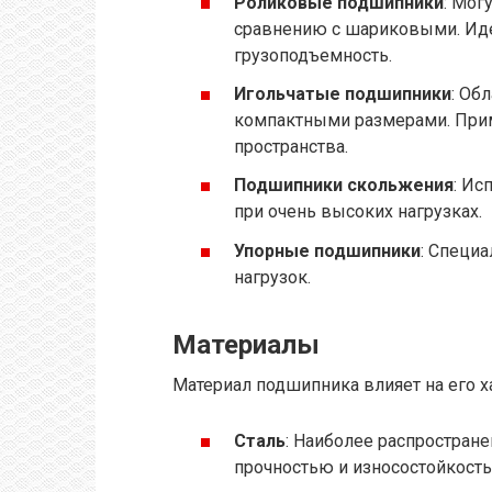
Роликовые подшипники
: Мог
сравнению с шариковыми. Иде
грузоподъемность.
Игольчатые подшипники
: Об
компактными размерами. Прим
пространства.
Подшипники скольжения
: Ис
при очень высоких нагрузках.
Упорные подшипники
: Специ
нагрузок.
Материалы
Материал подшипника влияет на его х
Сталь
: Наиболее распростран
прочностью и износостойкост