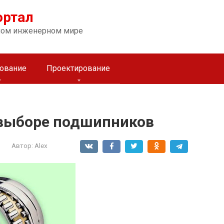
ортал
ном инженерном мире
ование
Проектирование
 выборе подшипников
Автор:
Alex