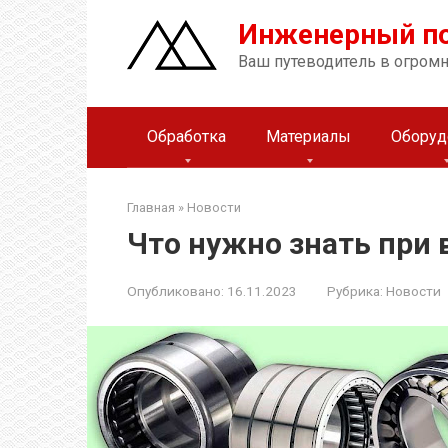
Перейти
Инженерный п
к
контенту
Ваш путеводитель в огром
Обработка
Материалы
Оборуд
Главная
»
Новости
Что нужно знать при
Опубликовано:
16.11.2023
Рубрика:
Новости