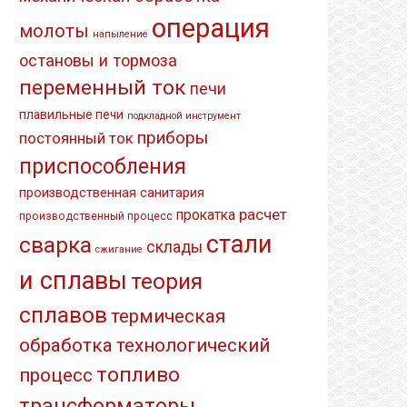
операция
молоты
напыление
остановы и тормоза
переменный ток
печи
плавильные печи
подкладной инструмент
приборы
постоянный ток
приспособления
производственная санитария
расчет
прокатка
производственный процесс
стали
сварка
склады
сжигание
и сплавы
теория
сплавов
термическая
обработка
технологический
топливо
процесс
трансформаторы