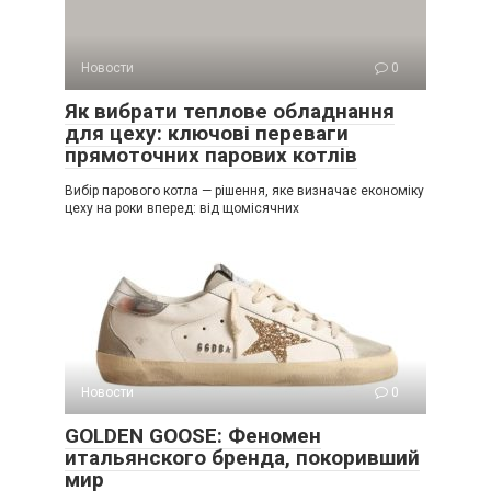
Новости
0
Як вибрати теплове обладнання
для цеху: ключові переваги
прямоточних парових котлів
Вибір парового котла — рішення, яке визначає економіку
цеху на роки вперед: від щомісячних
Новости
0
GOLDEN GOOSE: Феномен
итальянского бренда, покоривший
мир