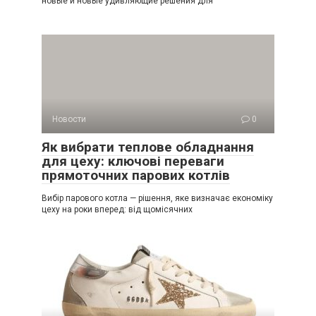
новые и новые удивляющие решения для
Новости
0
Як вибрати теплове обладнання
для цеху: ключові переваги
прямоточних парових котлів
Вибір парового котла — рішення, яке визначає економіку
цеху на роки вперед: від щомісячних