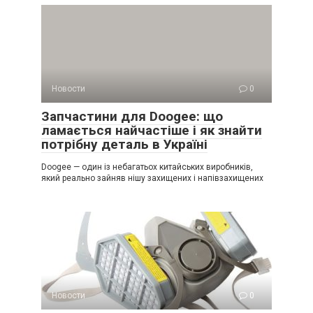
Новости
0
Запчастини для Doogee: що
ламається найчастіше і як знайти
потрібну деталь в Україні
Doogee — один із небагатьох китайських виробників,
який реально зайняв нішу захищених і напівзахищених
Новости
0