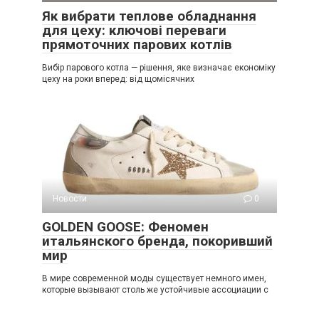
Як вибрати теплове обладнання
для цеху: ключові переваги
прямоточних парових котлів
Вибір парового котла — рішення, яке визначає економіку
цеху на роки вперед: від щомісячних
Новости
0
GOLDEN GOOSE: Феномен
итальянского бренда, покоривший
мир
В мире современной моды существует немного имен,
которые вызывают столь же устойчивые ассоциации с