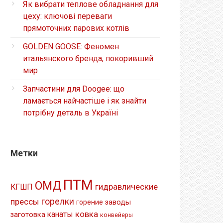
Як вибрати теплове обладнання для
цеху: ключові переваги
прямоточних парових котлів
GOLDEN GOOSE: Феномен
итальянского бренда, покоривший
мир
Запчастини для Doogee: що
ламається найчастіше і як знайти
потрібну деталь в Україні
Метки
ПТМ
ОМД
гидравлические
КГШП
прессы
горелки
заводы
горение
ковка
канаты
заготовка
конвейеры