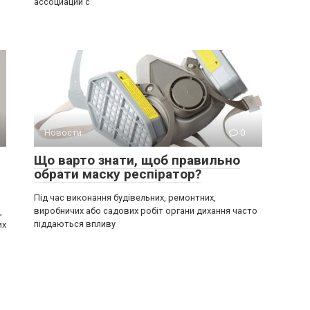
ассоциации с
Новости
0
Що варто знати, щоб правильно
обрати маску респіратор?
Під час виконання будівельних, ремонтних,
виробничих або садових робіт органи дихання часто
,
піддаються впливу
их