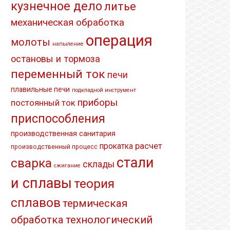
кузнечное дело
литье
механическая обработка
операция
молоты
напыление
остановы и тормоза
переменный ток
печи
плавильные печи
подкладной инструмент
приборы
постоянный ток
приспособления
производственная санитария
расчет
прокатка
производственный процесс
стали
сварка
склады
сжигание
и сплавы
теория
сплавов
термическая
обработка
технологический