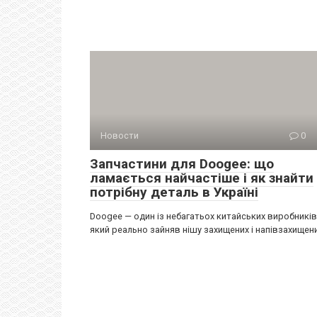
Новости
0
Запчастини для Doogee: що
ламається найчастіше і як знайти
потрібну деталь в Україні
Doogee — один із небагатьох китайських виробників
який реально зайняв нішу захищених і напівзахищен