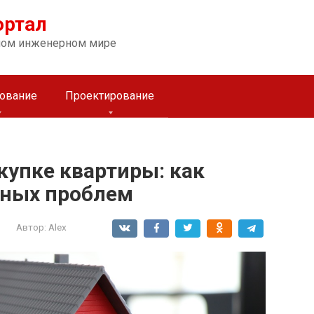
ортал
ном инженерном мире
ование
Проектирование
купке квартиры: как
ьных проблем
Автор:
Alex