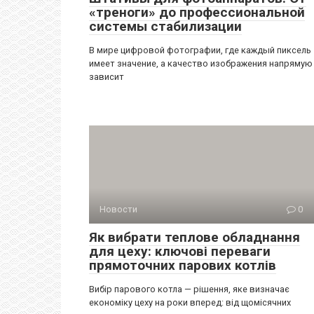
«треноги» до профессиональной
системы стабилизации
В мире цифровой фотографии, где каждый пиксель
имеет значение, а качество изображения напрямую
зависит
Новости
0
Як вибрати теплове обладнання
для цеху: ключові переваги
прямоточних парових котлів
Вибір парового котла — рішення, яке визначає
економіку цеху на роки вперед: від щомісячних