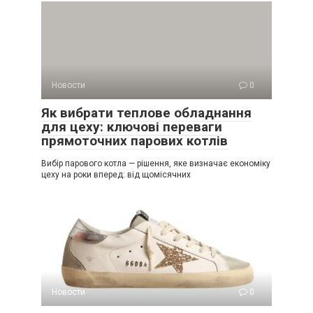
Новости
0
Як вибрати теплове обладнання
для цеху: ключові переваги
прямоточних парових котлів
Вибір парового котла — рішення, яке визначає економіку
цеху на роки вперед: від щомісячних
Новости
0