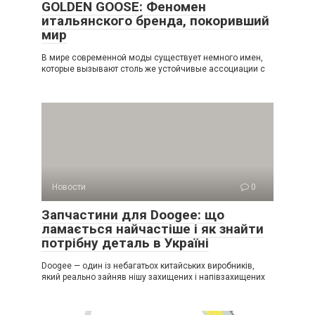
GOLDEN GOOSE: Феномен
итальянского бренда, покоривший
мир
В мире современной моды существует немного имен,
которые вызывают столь же устойчивые ассоциации с
Новости
0
Запчастини для Doogee: що
ламається найчастіше і як знайти
потрібну деталь в Україні
Doogee — один із небагатьох китайських виробників,
який реально зайняв нішу захищених і напівзахищених