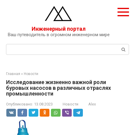
Перейти
к
контенту
Инженерный портал
Ваш путеводитель в огромном инженерном мире
Поиск:
Главная
»
Новости
Исследование жизненно важной роли
буровых насосов в различных отраслях
промышленности
Опубликовано:
13.08.2023
Новости
Alex