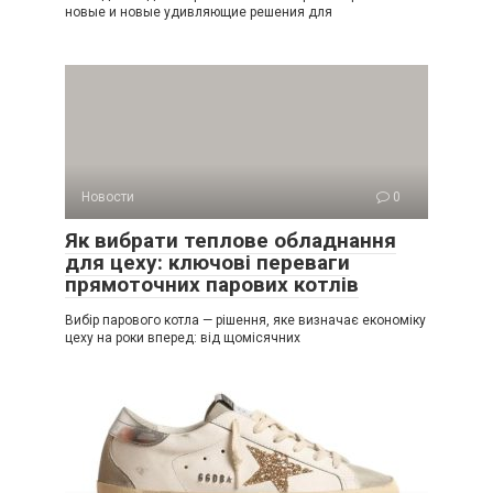
новые и новые удивляющие решения для
Новости
0
Як вибрати теплове обладнання
для цеху: ключові переваги
прямоточних парових котлів
Вибір парового котла — рішення, яке визначає економіку
цеху на роки вперед: від щомісячних