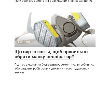
який реально зайняв нішу захищених і напівзахищених
Новости
0
Що варто знати, щоб правильно
обрати маску респіратор?
Під час виконання будівельних, ремонтних, виробничих
або садових робіт органи дихання часто піддаються
впливу