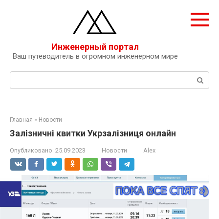
Перейти
к
контенту
Инженерный портал
Ваш путеводитель в огромном инженерном мире
Поиск:
Главная
»
Новости
Залізничні квитки Укрзалізниця онлайн
Опубликовано:
25.09.2023
Новости
Alex