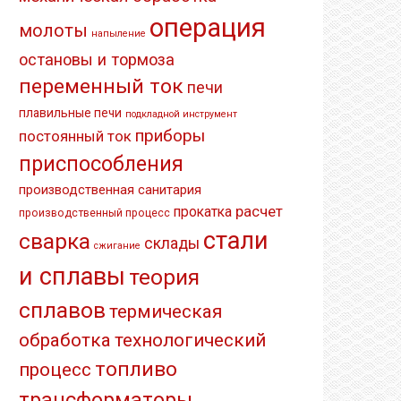
операция
молоты
напыление
остановы и тормоза
переменный ток
печи
плавильные печи
подкладной инструмент
приборы
постоянный ток
приспособления
производственная санитария
расчет
прокатка
производственный процесс
стали
сварка
склады
сжигание
и сплавы
теория
сплавов
термическая
обработка
технологический
топливо
процесс
трансформаторы