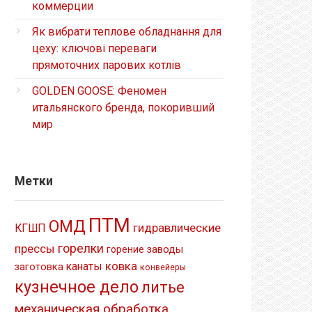
коммерции
Як вибрати теплове обладнання для
цеху: ключові переваги
прямоточних парових котлів
GOLDEN GOOSE: Феномен
итальянского бренда, покоривший
мир
Метки
ПТМ
ОМД
гидравлические
КГШП
прессы
горелки
заводы
горение
ковка
канаты
заготовка
конвейеры
кузнечное дело
литье
механическая обработка