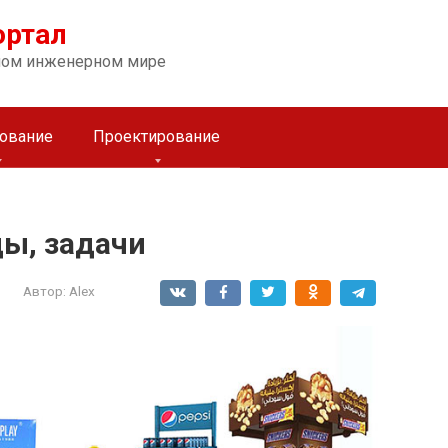
ортал
ном инженерном мире
ование
Проектирование
ы, задачи
Автор:
Alex