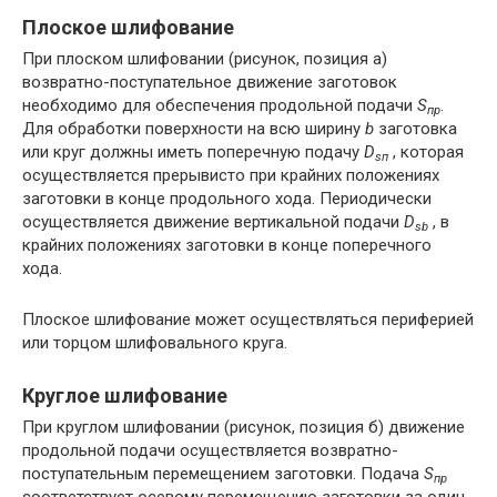
Плоское шлифование
При плоском шлифовании (рисунок, позиция а)
возвратно-поступательное движение заготовок
необходимо для обеспечения продольной подачи
S
.
пр
Для обработки поверхности на всю ширину
b
заготовка
или круг должны иметь поперечную подачу
D
, которая
sп
осуществляется прерывисто при крайних положениях
заготовки в конце продольного хода. Периодически
осуществляется движение вертикальной подачи
D
, в
sb
крайних положениях заготовки в конце поперечного
хода.
Плоское шлифование может осуществляться периферией
или торцом шлифовального круга.
Круглое шлифование
При круглом шлифовании (рисунок, позиция б) движение
продольной подачи осуществляется возвратно-
поступательным перемещением заготовки. Подача
S
пр