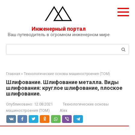
Перейти
к
контенту
Инженерный портал
Ваш путеводитель в огромном инженерном мире
Поиск:
Главная
»
Технологические основы машиностроения (ТОМ)
Шлифование. Шлифование металла. Виды
шлифования: круглое шлифование, плоское
шлифование.
Опубликовано:
12.08.2021
Технологические основы
машиностроения (ТОМ)
Alex