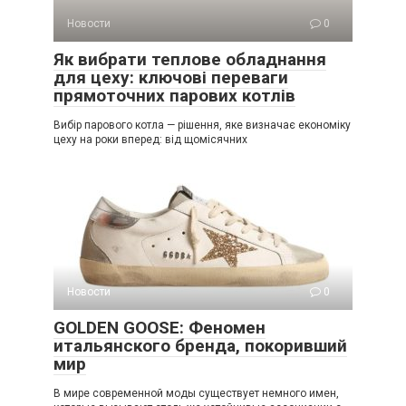
Новости
0
Як вибрати теплове обладнання
для цеху: ключові переваги
прямоточних парових котлів
Вибір парового котла — рішення, яке визначає економіку
цеху на роки вперед: від щомісячних
Новости
0
GOLDEN GOOSE: Феномен
итальянского бренда, покоривший
мир
В мире современной моды существует немного имен,