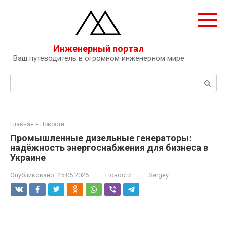
Перейти
к
контенту
Инженерный портал
Ваш путеводитель в огромном инженерном мире
Поиск:
Главная
»
Новости
Промышленные дизельные генераторы:
надёжность энергоснабжения для бизнеса в
Украине
Опубликовано:
25.05.2026
Новости
Sergey