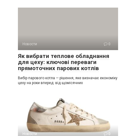
Новости
0
Як вибрати теплове обладнання
для цеху: ключові переваги
прямоточних парових котлів
Вибір парового котла — рішення, яке визначає економіку
цеху на роки вперед: від щомісячних
Новости
0