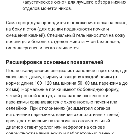
«акустическое окно» для лучшего обзора нижних
отделов мочеточников.
Сама процедура проводится в положениях лёжа на спине,
на боку и стоя (для оценки подвижности почки и
смещения камней). Специальный гель наносится на кожу
поясницы и боковых отделов живота — он безопасен,
гипоаллергенен и легко смывается.
Расшифровка основных показателей
После сканирования специалист заполняет протокол, где
указывает длину, ширину и толщину каждой почки (в
норме: длина 100–120 мм, ширина 50–60 мм, паренхима до
23 мм). Нормальные почки имеют бобовидную форму,
чёткий ровный контур, а показатели эхогенности
паренхимы сравниваются с эхогенностью печени или
селезёнки. При отклонениях (асимметрия органов,
истончение паренхимы, наличие эхопозитивных теней)
врач даёт описание патологии, но окончательный
диагноз ставит уролог или нефролог на основе
совокупности клинических и лабораторных данных.