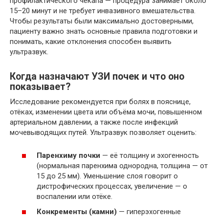
профилактического чекапа — процедура занимает около
15–20 минут и не требует инвазивного вмешательства.
Чтобы результаты были максимально достоверными,
пациенту важно знать основные правила подготовки и
понимать, какие отклонения способен выявить
ультразвук.
Когда назначают УЗИ почек и что оно
показывает?
Исследование рекомендуется при болях в пояснице,
отёках, изменении цвета или объёма мочи, повышенном
артериальном давлении, а также после инфекций
мочевыводящих путей. Ультразвук позволяет оценить:
Паренхиму почки
— её толщину и эхогенность
(нормальная паренхима однородна, толщина — от
15 до 25 мм). Уменьшение слоя говорит о
дистрофических процессах, увеличение — о
воспалении или отёке.
Конкременты (камни)
— гиперэхогенные