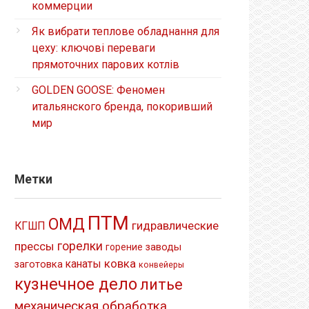
коммерции
Як вибрати теплове обладнання для
цеху: ключові переваги
прямоточних парових котлів
GOLDEN GOOSE: Феномен
итальянского бренда, покоривший
мир
Метки
ПТМ
ОМД
гидравлические
КГШП
прессы
горелки
заводы
горение
ковка
канаты
заготовка
конвейеры
кузнечное дело
литье
механическая обработка