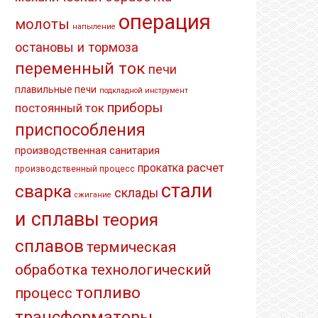
операция
молоты
напыление
остановы и тормоза
переменный ток
печи
плавильные печи
подкладной инструмент
приборы
постоянный ток
приспособления
производственная санитария
расчет
прокатка
производственный процесс
стали
сварка
склады
сжигание
и сплавы
теория
сплавов
термическая
обработка
технологический
топливо
процесс
трансформаторы