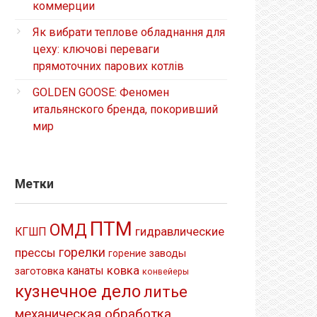
коммерции
Як вибрати теплове обладнання для
цеху: ключові переваги
прямоточних парових котлів
GOLDEN GOOSE: Феномен
итальянского бренда, покоривший
мир
Метки
ПТМ
ОМД
гидравлические
КГШП
прессы
горелки
заводы
горение
ковка
канаты
заготовка
конвейеры
кузнечное дело
литье
механическая обработка