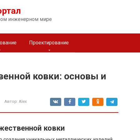
ортал
ном инженерном мире
ование
Проектирование
венной ковки: основы и
Автор:
Alex
жественной ковки
о создания уникальных металлических изделий,