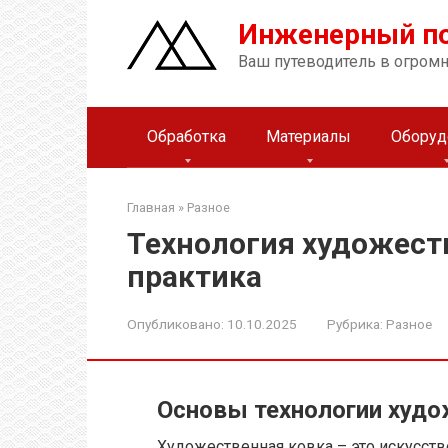
Перейти
Инженерный п
к
контенту
Ваш путеводитель в огром
Обработка
Материалы
Оборуд
Главная
»
Разное
Технология художест
практика
Опубликовано:
10.10.2025
Рубрика:
Разное
Основы технологии худо
Художественная ковка – это искусств