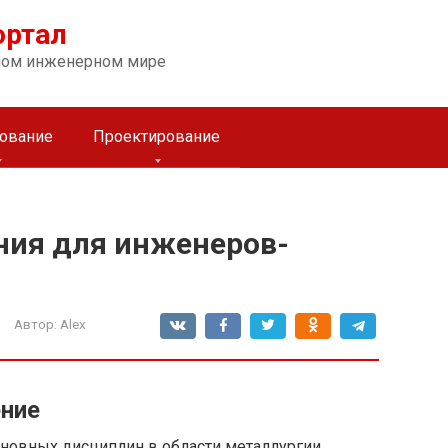
ортал
ном инженерном мире
ование
Проектирование
ния для инженеров-
Автор:
Alex
ение
новных дисциплин в области металлургии,