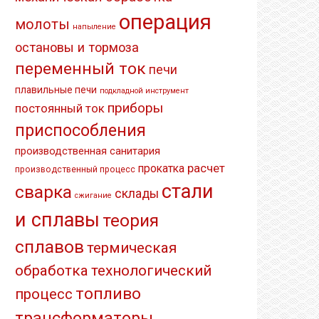
операция
молоты
напыление
остановы и тормоза
переменный ток
печи
плавильные печи
подкладной инструмент
приборы
постоянный ток
приспособления
производственная санитария
расчет
прокатка
производственный процесс
стали
сварка
склады
сжигание
и сплавы
теория
сплавов
термическая
обработка
технологический
топливо
процесс
трансформаторы