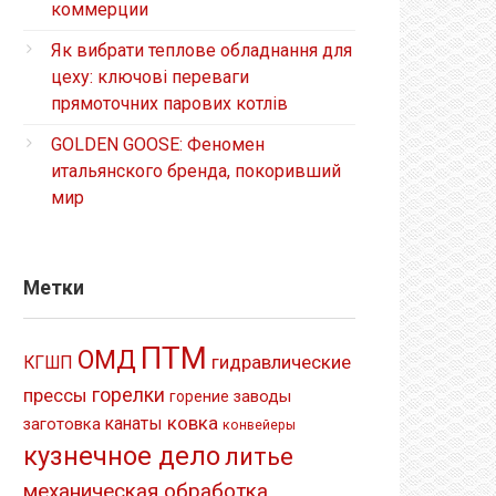
коммерции
Як вибрати теплове обладнання для
цеху: ключові переваги
прямоточних парових котлів
GOLDEN GOOSE: Феномен
итальянского бренда, покоривший
мир
Метки
ПТМ
ОМД
гидравлические
КГШП
прессы
горелки
заводы
горение
ковка
канаты
заготовка
конвейеры
кузнечное дело
литье
механическая обработка