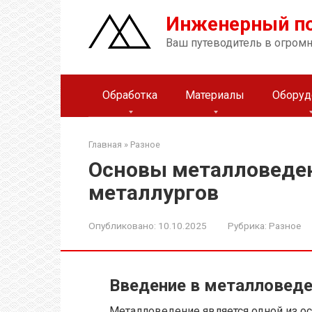
Перейти
Инженерный п
к
контенту
Ваш путеводитель в огром
Обработка
Материалы
Оборуд
Главная
»
Разное
Основы металловеде
металлургов
Опубликовано:
10.10.2025
Рубрика:
Разное
Введение в металловед
Металловедение является одной из ос