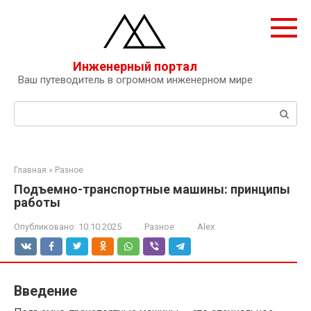
Перейти
к
контенту
Инженерный портал
Ваш путеводитель в огромном инженерном мире
Поиск:
Главная
»
Разное
Подъемно-транспортные машины: принципы
работы
Опубликовано:
10.10.2025
Разное
Alex
Введение