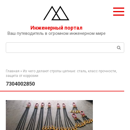
Перейти
к
контенту
Инженерный портал
Ваш путеводитель в огромном инженерном мире
Поиск:
Главная
»
Из чего делают стропы цепные: сталь, класс прочности,
защита от коррозии
7304002850